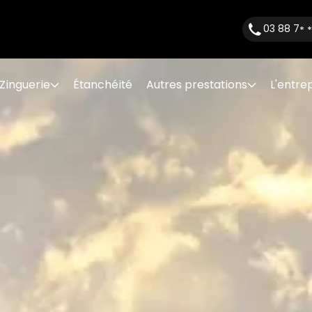
03 88 7
* 
Zinguerie
Étanchéité
Autres prestations
L'entre