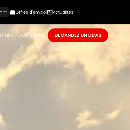
5
Offres d'emploi
Actualités
** **
| 1 avis contrôlé
prise
Avis clients
DEMANDEZ UN DEVIS